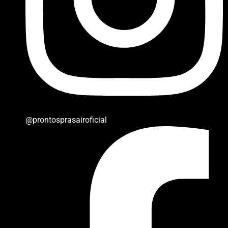
@prontosprasairoficial